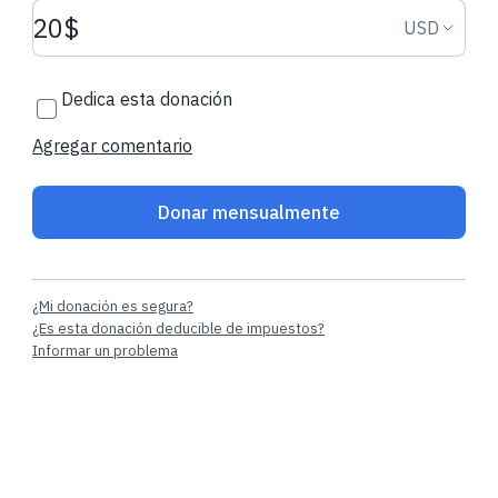
Monto de la donación USD
Moneda d
USD
330,00 $ MXN
324,00 $ MXN
Dedica esta donación
lucia
hizo su donación regular
Noemi Paulina
h
regular
Agregar comentario
Pachuca, Mexico
Mexico City, Me
Donar mensualmente
¿Mi donación es segura?
¿Es esta donación deducible de impuestos?
Informar un problema